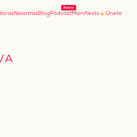
doras
Nosotras
Blog
Pódcast
Manifiesto
Únete
VA