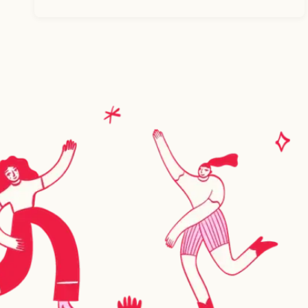
González
/
Branding
Makers